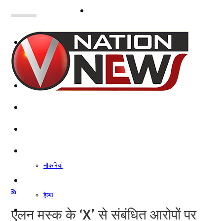
नोएडा
दिल्ली/NCR
राजनीति
कारोबार
खेल
मनोरंजन
शिक्षा
नौकरियां
जीवन शैली
हेल्थ
क्राइम
एलन मस्क के ‘X’ से संबंधित आरोपों पर