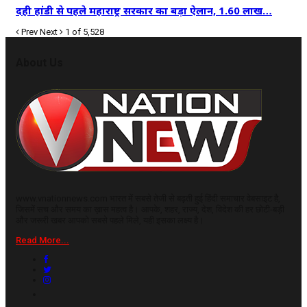
दही हांडी से पहले महाराष्ट्र सरकार का बड़ा ऐलान, 1.60 लाख…
Prev
Next
1 of 5,528
About Us
www.vnationnews.com भारत में सबसे तेजी से बढ़ती हुई हिंदी समाचार वेबसाइट है,
जिसमें सच और समय का ख़ास महत्व है। आपके, शहर, राज्य, देश, विदेश की हर छोटी-बड़ी
और जरूरी खबर आपको सबसे पहले मिले, यही इसका लक्ष्य है।
Read More...