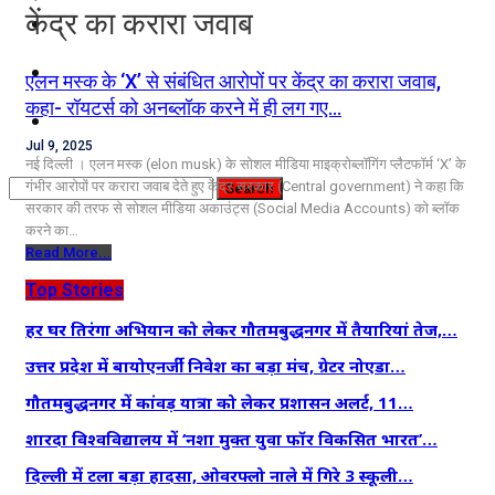
केंद्र का करारा जवाब
कृषि
धर्म
एलन मस्क के ‘X’ से संबंधित आरोपों पर केंद्र का करारा जवाब,
कहा- रॉयटर्स को अनब्लॉक करने में ही लग गए…
विज्ञान तकनीकी
Jul 9, 2025
नई दिल्‍ली । एलन मस्क (elon musk) के सोशल मीडिया माइक्रोब्लॉगिंग प्लैटफॉर्म ‘X’ के
गंभीर आरोपों पर करारा जवाब देते हुए केंद्र सरकार (Central government) ने कहा कि
सरकार की तरफ से सोशल मीडिया अकाउंट्स (Social Media Accounts) को ब्लॉक
करने का…
Read More...
Top Stories
हर घर तिरंगा अभियान को लेकर गौतमबुद्धनगर में तैयारियां तेज,…
उत्तर प्रदेश में बायोएनर्जी निवेश का बड़ा मंच, ग्रेटर नोएडा…
गौतमबुद्धनगर में कांवड़ यात्रा को लेकर प्रशासन अलर्ट, 11…
शारदा विश्वविद्यालय में ‘नशा मुक्त युवा फॉर विकसित भारत’…
दिल्ली में टला बड़ा हादसा, ओवरफ्लो नाले में गिरे 3 स्कूली…