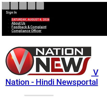
Sign In
SATURDAY, AUGUST 8, 2026
About Us
Feedback & Complaint
Compliance Officer
V
Nation - Hindi Newsportal