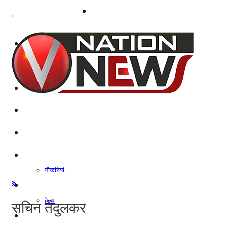
नोएडा
दिल्ली/NCR
राजनीति
कारोबार
खेल
मनोरंजन
शिक्षा
नौकरियां
जीवन शैली
हेल्थ
सचिन तेंदुलकर
क्राइम