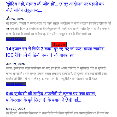
‘चीटिंग नहीं, मेहनत की जीत हो’… छात्र आंदोलन पर पहली बार
कृषि
बोले सचिन तेंदुलकर,…
धर्म
Jul 24, 2026
नई दिल्ली: दिल्ली के जंतर-मंतर पर जारी छात्र आंदोलन के बीच भारतीय क्रिकेट टीम के पूर्व
विज्ञान तकनीकी
कप्तान और दिग्गज बल्लेबाज सचिन तेंदुलकर ने पहली बार अपनी प्रतिक्रिया दी है। उन्होंने
कहा कि देश के बच्चों का भविष्य सुरक्षित और मजबूत बनाने के लिए सभी को…
Read More...
14 हजार रन से सिर्फ 2 कदम दूर रह गए जो रूट! बल्ला खामोश,
ICC रैंकिंग में भी छिनी नंबर-1 की बादशाहत
Jun 19, 2026
लंदन: इंग्लैंड के स्टार बल्लेबाज जो रूट इन दिनों अपने करियर के मुश्किल दौर से गुजरते
नजर आ रहे हैं। एक तरफ उनका बल्ला लगातार खामोश है, तो दूसरी ओर आईसीसी टेस्ट
बल्लेबाजी रैंकिंग में भी उन्हें बड़ा झटका लगा है। न्यूजीलैंड के खिलाफ जारी टेस्ट…
Read More...
वैभव सूर्यवंशी की शाहिद अफरीदी से तुलना पर मचा बवाल,
पाकिस्तान के पूर्व खिलाड़ी के बयान ने छेड़ी नई…
May 29, 2026
नई दिल्ली: भारतीय क्रिकेट के उभरते सितारे वैभव सूर्यवंशी इस समय दुनियाभर में चर्चा का