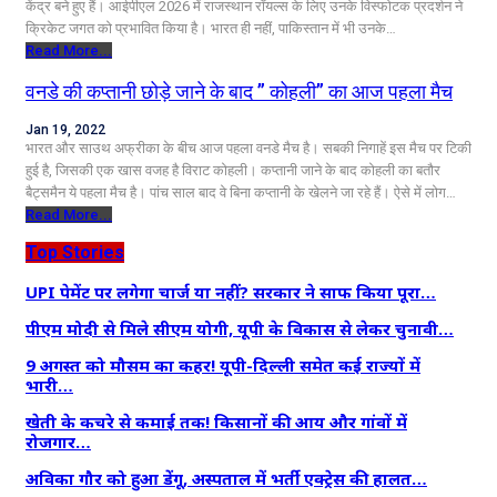
केंद्र बने हुए हैं। आईपीएल 2026 में राजस्थान रॉयल्स के लिए उनके विस्फोटक प्रदर्शन ने
क्रिकेट जगत को प्रभावित किया है। भारत ही नहीं, पाकिस्तान में भी उनके…
Read More...
वनडे की कप्तानी छोड़े जाने के बाद ” कोहली” का आज पहला मैच
Jan 19, 2022
भारत और साउथ अफ्रीका के बीच आज पहला वनडे मैच है। सबकी निगाहें इस मैच पर टिकी
हुई है, जिसकी एक खास वजह है विराट कोहली। कप्तानी जाने के बाद कोहली का बतौर
बैट्समैन ये पहला मैच है। पांच साल बाद वे बिना कप्तानी के खेलने जा रहे हैं। ऐसे में लोग…
Read More...
Top Stories
UPI पेमेंट पर लगेगा चार्ज या नहीं? सरकार ने साफ किया पूरा…
पीएम मोदी से मिले सीएम योगी, यूपी के विकास से लेकर चुनावी…
9 अगस्त को मौसम का कहर! यूपी-दिल्ली समेत कई राज्यों में
भारी…
खेती के कचरे से कमाई तक! किसानों की आय और गांवों में
रोजगार…
अविका गौर को हुआ डेंगू, अस्पताल में भर्ती एक्ट्रेस की हालत…