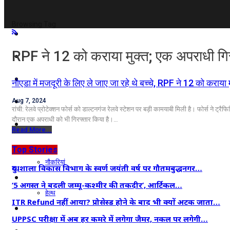
Browsing Tag
दिल्ली/NCR
RPF ने 12 को कराया मुक्त; एक अपराधी गि
राजनीति
कारोबार
नोएडा में मजदूरी के लिए ले जाए जा रहे थे बच्चे, RPF ने 12 को कराया
खेल
Aug 7, 2024
रांची: रेलवे प्रोटेक्शन फोर्स को डाल्टनगंज रेलवे स्टेशन पर बड़ी कामयाबी मिली है। फोर्स ने ट्रै
दौरान एक अपराधी को भी गिरफ्तार किया है।…
मनोरंजन
Read More...
शिक्षा
Top Stories
नौकरियां
दुग्धशाला विकास विभाग के स्वर्ण जयंती वर्ष पर गौतमबुद्धनगर…
जीवन शैली
‘5 अगस्त ने बदली जम्मू-कश्मीर की तकदीर’, आर्टिकल…
हेल्थ
ITR Refund नहीं आया? प्रोसेस्ड होने के बाद भी क्यों अटक जाता…
क्राइम
UPPSC परीक्षा में अब हर कमरे में लगेगा जैमर, नकल पर लगेगी…