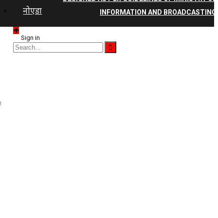
नोएडा
INFORMATION AND BROADCASTING
Sign in
स