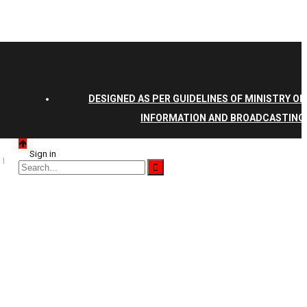
DESIGNED AS PER GUIDELINES OF MINISTRY OF
INFORMATION AND BROADCASTING
Sign in
ी।