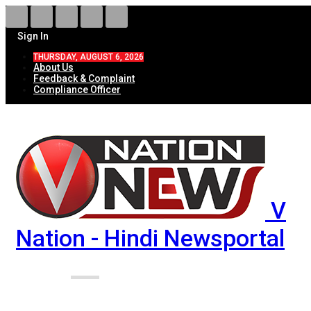
Sign In
THURSDAY, AUGUST 6, 2026
About Us
Feedback & Complaint
Compliance Officer
V
Nation - Hindi Newsportal