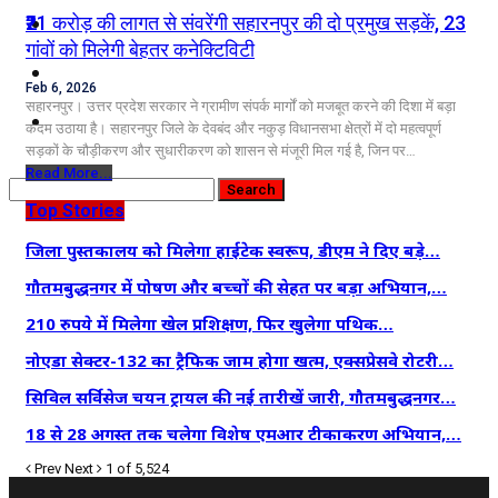
कृषि
₹21 करोड़ की लागत से संवरेंगी सहारनपुर की दो प्रमुख सड़कें, 23
गांवों को मिलेगी बेहतर कनेक्टिविटी
धर्म
Feb 6, 2026
सहारनपुर। उत्तर प्रदेश सरकार ने ग्रामीण संपर्क मार्गों को मजबूत करने की दिशा में बड़ा
विज्ञान तकनीकी
कदम उठाया है। सहारनपुर जिले के देवबंद और नकुड़ विधानसभा क्षेत्रों में दो महत्वपूर्ण
सड़कों के चौड़ीकरण और सुधारीकरण को शासन से मंजूरी मिल गई है, जिन पर…
Read More...
Top Stories
जिला पुस्तकालय को मिलेगा हाईटेक स्वरूप, डीएम ने दिए बड़े…
गौतमबुद्धनगर में पोषण और बच्चों की सेहत पर बड़ा अभियान,…
210 रुपये में मिलेगा खेल प्रशिक्षण, फिर खुलेगा पथिक…
नोएडा सेक्टर-132 का ट्रैफिक जाम होगा खत्म, एक्सप्रेसवे रोटरी…
सिविल सर्विसेज चयन ट्रायल की नई तारीखें जारी, गौतमबुद्धनगर…
18 से 28 अगस्त तक चलेगा विशेष एमआर टीकाकरण अभियान,…
Prev
Next
1 of 5,524