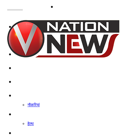
नोएडा
दिल्ली/NCR
राजनीति
कारोबार
खेल
मनोरंजन
शिक्षा
नौकरियां
जीवन शैली
हेल्थ
क्राइम