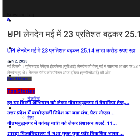
Browsing Tag
दिल्ली/NCR
UPI लेनदेन मई में 23 प्रतिशत बढ़कर 25.
राजनीति
कारोबार
UPI लेनदेन मई में 23 प्रतिशत बढ़कर 25.14 लाख करोड़ रुपए रहा
खेल
Jun 2, 2025
नई दिल्ली । यूनिफाइड पेमेंट्स इंटरफेस (यूपीआई) लेनदेन की वैल्यू मई में सालाना आधार पर 
लेनदेन हुए थे। नेशनल पेमेंट कॉरपोरेशन ऑफ इंडिया (एनपीसीआई) की ओर…
मनोरंजन
Read More...
शिक्षा
Top Stories
नौकरियां
हर घर तिरंगा अभियान को लेकर गौतमबुद्धनगर में तैयारियां तेज,…
जीवन शैली
उत्तर प्रदेश में बायोएनर्जी निवेश का बड़ा मंच, ग्रेटर नोएडा…
हेल्थ
गौतमबुद्धनगर में कांवड़ यात्रा को लेकर प्रशासन अलर्ट, 11…
क्राइम
शारदा विश्वविद्यालय में ‘नशा मुक्त युवा फॉर विकसित भारत’…