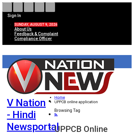
Sign In
SUNDAY, AUGUST 9, 2026
About Us
Feedback & Complaint
Compliance Officer
HOME
ताज़ा खबरें
देश
Home
V Nation
विदेश
UPPCB online application
Browsing Tag
- Hindi
राज्य
Newsportal
उत्तर प्रदेश
UPPCB Online