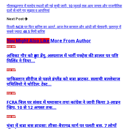
गौतमबुद्धनगर में मतदेय स्थलों की नई सूची जारी, 10 जुलाई तक आम जनता और राजनीतिक
दलों से मांगे गए सुझाव व आपत्तियां
Next Post
दिल्ली-NCR पर फिर बारिश का अलर्ट, आज तेज बरसात और आंधी की चेतावनी; छतरपुर में
सबसे ज्यादा 48.5 मिमी बारिश
You Might Also Like
More From Author
ताज़ा खबरें
अविका गौर को हुआ डेंगू, अस्पताल में भर्ती एक्ट्रेस की हालत पर पति
मिलिंद ने दिया…
ताज़ा खबरें
पाकिस्तान सीरीज से पहले इंग्लैंड को बड़ा झटका, सलामी बल्लेबाज
एमिलियो गे चोटिल; टेस्ट…
ताज़ा खबरें
FCRA बिल पर संसद में घमासान तय! कांग्रेस ने जारी किया 3-लाइन
व्हिप, 10 से 12 अगस्त तक…
ताज़ा खबरें
चंबा में बड़ा बस हादसा: तीसा-बैरागढ़ मार्ग पर पलटी बस, 7 लोगों