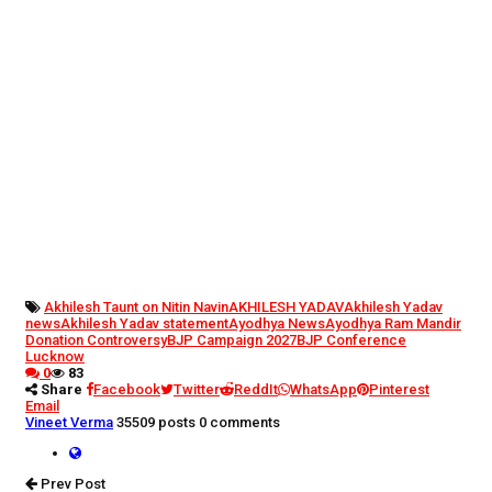
Akhilesh Taunt on Nitin Navin
AKHILESH YADAV
Akhilesh Yadav
news
Akhilesh Yadav statement
Ayodhya News
Ayodhya Ram Mandir
Donation Controversy
BJP Campaign 2027
BJP Conference
Lucknow
0
83
Share
Facebook
Twitter
ReddIt
WhatsApp
Pinterest
Email
Vineet Verma
35509 posts
0 comments
Prev Post