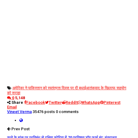
अमेरिका ने पाकिस्तान को स्वतंत्रता दिवस पर दी बधाई
आतंकवाद के खिलाफ सहयोग
को सराहा
0
5,148
Share
Facebook
Twitter
ReddIt
WhatsApp
Pinterest
Email
Vineet Verma
35476 posts
0 comments
Prev Post
कुत्ते के मांस पर प्रतिबंध से दक्षिण कोरिया में 70 प्रतिशत डॉग फार्म बंद: मंत्रालय