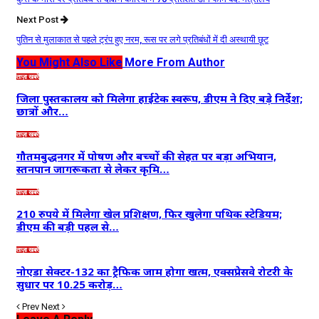
Next Post
पुतिन से मुलाकात से पहले ट्रंप हुए नरम, रूस पर लगे प्रतिबंधों में दी अस्थायी छूट
You Might Also Like
More From Author
ताज़ा खबरें
जिला पुस्तकालय को मिलेगा हाईटेक स्वरूप, डीएम ने दिए बड़े निर्देश;
छात्रों और…
ताज़ा खबरें
गौतमबुद्धनगर में पोषण और बच्चों की सेहत पर बड़ा अभियान,
स्तनपान जागरूकता से लेकर कृमि…
ताज़ा खबरें
210 रुपये में मिलेगा खेल प्रशिक्षण, फिर खुलेगा पथिक स्टेडियम;
डीएम की बड़ी पहल से…
ताज़ा खबरें
नोएडा सेक्टर-132 का ट्रैफिक जाम होगा खत्म, एक्सप्रेसवे रोटरी के
सुधार पर 10.25 करोड़…
Prev
Next