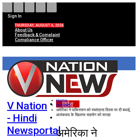
Sign In
THURSDAY, AUGUST 6, 2026
About Us
Feedback & Complaint
Compliance Officer
HOME
ताज़ा खबरें
देश
Home
V Nation
विदेश
ताज़ा खबरें
अमेरिका ने पाकिस्तान को स्वतंत्रता दिवस पर दी बधाई,
- Hindi
आतंकवाद के खिलाफ सहयोग को सराहा
राज्य
Newsportal
अमेरिका ने
उत्तर प्रदेश