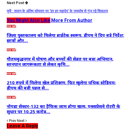
Next Post
यूपी : सावन के अंतिम सोमवार पर ‘हर हर महादेव’ के जयघोष से गूंज रहे शिवालय
You Might Also Like
More From Author
ताज़ा खबरें
जिला पुस्तकालय को मिलेगा हाईटेक स्वरूप, डीएम ने दिए बड़े निर्देश;
छात्रों और…
ताज़ा खबरें
गौतमबुद्धनगर में पोषण और बच्चों की सेहत पर बड़ा अभियान,
स्तनपान जागरूकता से लेकर कृमि…
ताज़ा खबरें
210 रुपये में मिलेगा खेल प्रशिक्षण, फिर खुलेगा पथिक स्टेडियम;
डीएम की बड़ी पहल से…
ताज़ा खबरें
नोएडा सेक्टर-132 का ट्रैफिक जाम होगा खत्म, एक्सप्रेसवे रोटरी के
सुधार पर 10.25 करोड़…
Prev
Next
Leave A Reply