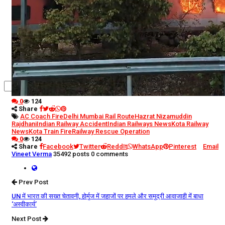
कृषि
धर्म
विज्ञान तकनीकी
0
124
Share
AC Coach Fire
Delhi Mumbai Rail Route
Hazrat Nizamuddin
Rajdhani
Indian Railway Accident
Indian Railways News
Kota Railway
News
Kota Train Fire
Railway Rescue Operation
0
124
Share
Facebook
Twitter
ReddIt
WhatsApp
Pinterest
Email
Vineet Verma
35492 posts
0 comments
Prev Post
UN में भारत की सख्त चेतावनी, होर्मुज में जहाजों पर हमले और समुद्री आवाजाही में बाधा
‘अस्वीकार्य’
Next Post