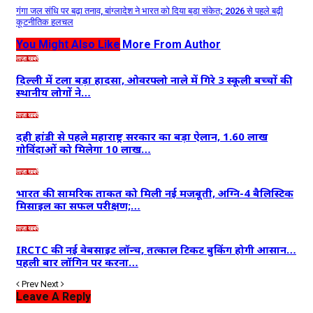
गंगा जल संधि पर बढ़ा तनाव, बांग्लादेश ने भारत को दिया बड़ा संकेत; 2026 से पहले बढ़ी
कूटनीतिक हलचल
You Might Also Like
More From Author
ताज़ा खबरें
दिल्ली में टला बड़ा हादसा, ओवरफ्लो नाले में गिरे 3 स्कूली बच्चों की
स्थानीय लोगों ने…
ताज़ा खबरें
दही हांडी से पहले महाराष्ट्र सरकार का बड़ा ऐलान, 1.60 लाख
गोविंदाओं को मिलेगा 10 लाख…
ताज़ा खबरें
भारत की सामरिक ताकत को मिली नई मजबूती, अग्नि-4 बैलिस्टिक
मिसाइल का सफल परीक्षण;…
ताज़ा खबरें
IRCTC की नई वेबसाइट लॉन्च, तत्काल टिकट बुकिंग होगी आसान…
पहली बार लॉगिन पर करना…
Prev
Next
Leave A Reply