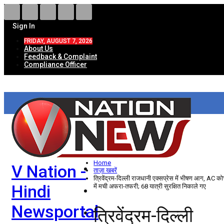
Sign In
FRIDAY, AUGUST 7, 2026
About Us
Feedback & Complaint
Compliance Officer
HOME
ताज़ा खबरें
देश
Home
V Nation -
विदेश
ताज़ा खबरें
त्रिवेंद्रम-दिल्ली राजधानी एक्सप्रेस में भीषण आग, AC क
Hindi
में मची अफरा-तफरी; 68 यात्री सुरक्षित निकाले गए
राज्य
Newsportal
त्रिवेंद्रम-दिल्ली
उत्तर प्रदेश