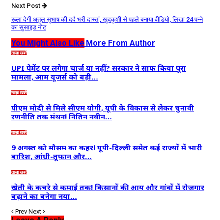
Next Post
रूला देगी अतुल सुभाष की दर्द भरी दास्तां, खुदकुशी से पहले बनाया वीडियो, लिखा 24 पन्ने
का सुसाइड नोट
You Might Also Like
More From Author
ताज़ा खबरें
UPI पेमेंट पर लगेगा चार्ज या नहीं? सरकार ने साफ किया पूरा
मामला, आम यूजर्स को बड़ी…
ताज़ा खबरें
पीएम मोदी से मिले सीएम योगी, यूपी के विकास से लेकर चुनावी
रणनीति तक मंथन! नितिन नवीन…
ताज़ा खबरें
9 अगस्त को मौसम का कहर! यूपी-दिल्ली समेत कई राज्यों में भारी
बारिश, आंधी-तूफान और…
ताज़ा खबरें
खेती के कचरे से कमाई तक! किसानों की आय और गांवों में रोजगार
बढ़ाने का बनेगा नया…
Prev
Next