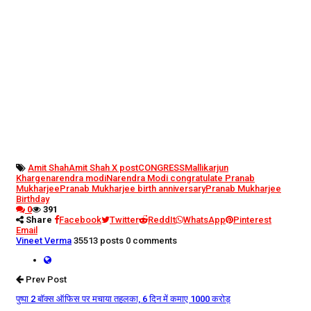
Amit Shah
Amit Shah X post
CONGRESS
Mallikarjun
Kharge
narendra modi
Narendra Modi congratulate Pranab
Mukharjee
Pranab Mukharjee birth anniversary
Pranab Mukharjee
Birthday
0
391
Share
Facebook
Twitter
ReddIt
WhatsApp
Pinterest
Email
Vineet Verma
35513 posts
0 comments
Prev Post
पुष्पा 2 बॉक्स ऑफिस पर मचाया तहलका, 6 दिन में कमाए 1000 करोड़