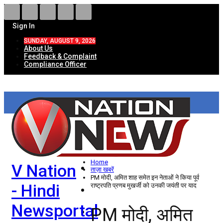
Sign In
SUNDAY, AUGUST 9, 2026
About Us
Feedback & Complaint
Compliance Officer
HOME
ताज़ा खबरें
देश
Home
V Nation
विदेश
ताज़ा खबरें
PM मोदी, अमित शाह समेत इन नेताओं ने किया पूर्व
- Hindi
राष्ट्रपति प्रणब मुखर्जी को उनकी जयंती पर याद
राज्य
Newsportal
PM मोदी, अमित
उत्तर प्रदेश