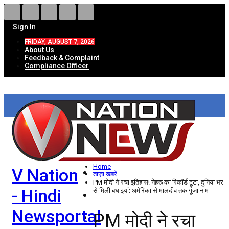
Sign In
FRIDAY, AUGUST 7, 2026
About Us
Feedback & Complaint
Compliance Officer
HOME
ताज़ा खबरें
देश
Home
V Nation
विदेश
ताज़ा खबरें
PM मोदी ने रचा इतिहास! नेहरू का रिकॉर्ड टूटा, दुनिया भर
- Hindi
से मिली बधाइयां; अमेरिका से मालदीव तक गूंजा नाम
राज्य
Newsportal
PM मोदी ने रचा
उत्तर प्रदेश