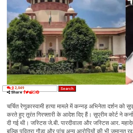
नौकरियां
जीवन शैली
हेल्थ
क्राइम
कृषि
धर्म
विज्ञान तकनीकी
0
2,049
Share
चर्चित रेणुकास्वामी हत्या मामले में कन्नड़ अभिनेता दर्शन को
करते हुए तुरंत गिरफ्तारी के आदेश दिए हैं। सुप्रीम कोर्ट ने
दी गई थी। जस्टिस जे.बी. पारदीवाला और जस्टिस आर. महादेवन 
बल्कि पवित्रा गौड़ा और पांच अन्य आरोपियों की भी जमानत रद्द