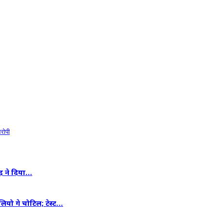
आरोपी
ंद ने दिया…
लियो गे चोटिल; टेस्ट…