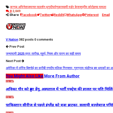
कन्नड़ अभिनेता
जमानत रद्द
दर्शन थुगुदीपा
रेणुकास्वामी मर्डर केस
सुप्रीम कोर्ट
हत्या मामला
0
2,049
Share
Facebook
Twitter
ReddIt
WhatsApp
Pinterest
Email
V Nation
382 posts
0 comments
Prev Post
जन्माष्टमी 2025 व्रत: तारीख, मुहूर्त, नियम और पारण का सही समय
Next Post
अमेरिका में लॉरेंस बिश्नोई का करीबी रणदीप मलिक गिरफ्तार, गुरुग्राम-चंडीगढ़ बम धमाकों का 
You Might Also Like
More From Author
ताज़ा खबरें
अविका गौर को हुआ डेंगू, अस्पताल में भर्ती एक्ट्रेस की हालत पर पति मिलि
ताज़ा खबरें
पाकिस्तान सीरीज से पहले इंग्लैंड को बड़ा झटका, सलामी बल्लेबाज एमि