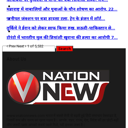
कृषि
महाराष्ट्र में नाबालिगों और युवाओं के यौन शोषण का आरोप, 22…
धर्म
पानीपत जंक्शन पर बड़ा हादसा टला, ट्रेन के इंजन में शॉर्ट…
तुर्किये ने ईरान को लेकर साफ किया रुख, सऊदी-पाकिस्तान से…
विज्ञान तकनीकी
टोरंटो में भारतीय मूल की हिमांशी खुराना की हत्या का आरोपी 7…
Prev
Next
1 of 5,532
About Us
www.vnationnews.com भारत में सबसे तेजी से बढ़ती हुई हिंदी समाचार वेबसाइट है,
जिसमें सच और समय का ख़ास महत्व है। आपके, शहर, राज्य, देश, विदेश की हर छोटी-बड़ी
और जरूरी खबर आपको सबसे पहले मिले, यही इसका लक्ष्य है।