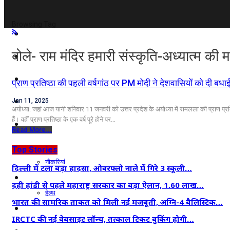
Browsing Tag
दिल्ली/NCR
बोले- राम मंदिर हमारी संस्कृति-अध्यात्म की
राजनीति
कारोबार
प्राण प्रतिष्ठा की पहली वर्षगांठ पर PM मोदी ने देशवासियों को दी बधाई
खेल
Jan 11, 2025
अयोध्या: जहां आज यानी शनिवार 11 जनवरी को उत्तर प्रदेश के अयोध्या में रामलला की प्राण प्रतिष
हैं। वहीं प्राण प्रतिष्ठा के एक वर्ष पूरे होने पर…
मनोरंजन
Read More...
शिक्षा
Top Stories
नौकरियां
दिल्ली में टला बड़ा हादसा, ओवरफ्लो नाले में गिरे 3 स्कूली…
जीवन शैली
दही हांडी से पहले महाराष्ट्र सरकार का बड़ा ऐलान, 1.60 लाख…
हेल्थ
भारत की सामरिक ताकत को मिली नई मजबूती, अग्नि-4 बैलिस्टिक…
क्राइम
IRCTC की नई वेबसाइट लॉन्च, तत्काल टिकट बुकिंग होगी…