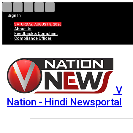
Sign In
SATURDAY, AUGUST 8, 2026
About Us
Feedback & Complaint
Compliance Officer
V
Nation - Hindi Newsportal