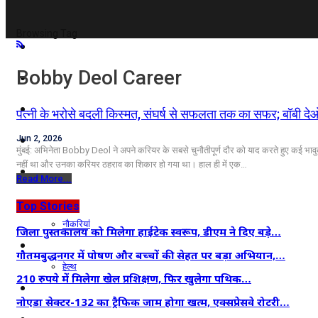
Browsing Tag
दिल्ली/NCR
Bobby Deol Career
राजनीति
कारोबार
पत्नी के भरोसे बदली किस्मत, संघर्ष से सफलता तक का सफर; बॉबी देओ
खेल
Jun 2, 2026
मुंबई: अभिनेता Bobby Deol ने अपने करियर के सबसे चुनौतीपूर्ण दौर को याद करते हुए कई भा
नहीं था और उनका करियर ठहराव का शिकार हो गया था। हाल ही में एक…
मनोरंजन
Read More...
शिक्षा
Top Stories
नौकरियां
जिला पुस्तकालय को मिलेगा हाईटेक स्वरूप, डीएम ने दिए बड़े…
जीवन शैली
गौतमबुद्धनगर में पोषण और बच्चों की सेहत पर बड़ा अभियान,…
हेल्थ
210 रुपये में मिलेगा खेल प्रशिक्षण, फिर खुलेगा पथिक…
क्राइम
नोएडा सेक्टर-132 का ट्रैफिक जाम होगा खत्म, एक्सप्रेसवे रोटरी…