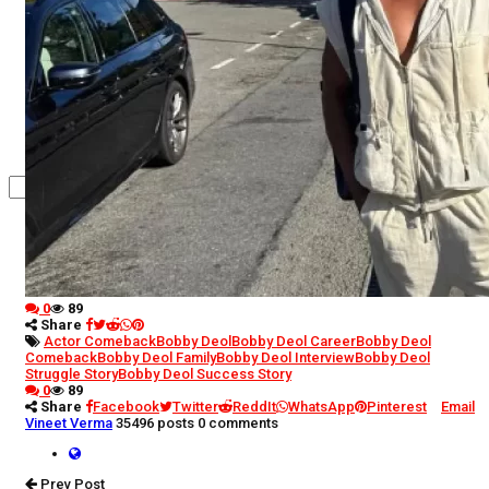
कृषि
धर्म
विज्ञान तकनीकी
0
89
Share
Actor Comeback
Bobby Deol
Bobby Deol Career
Bobby Deol
Comeback
Bobby Deol Family
Bobby Deol Interview
Bobby Deol
Struggle Story
Bobby Deol Success Story
0
89
Share
Facebook
Twitter
ReddIt
WhatsApp
Pinterest
Email
Vineet Verma
35496 posts
0 comments
Prev Post