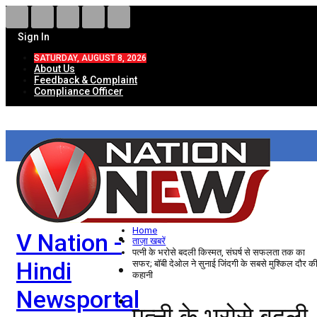
Sign In
SATURDAY, AUGUST 8, 2026
About Us
Feedback & Complaint
Compliance Officer
HOME
ताज़ा खबरें
देश
Home
V Nation -
विदेश
ताज़ा खबरें
पत्नी के भरोसे बदली किस्मत, संघर्ष से सफलता तक का
Hindi
सफर; बॉबी देओल ने सुनाई जिंदगी के सबसे मुश्किल दौर क
राज्य
कहानी
Newsportal
उत्तर प्रदेश
पत्नी के भरोसे बदली