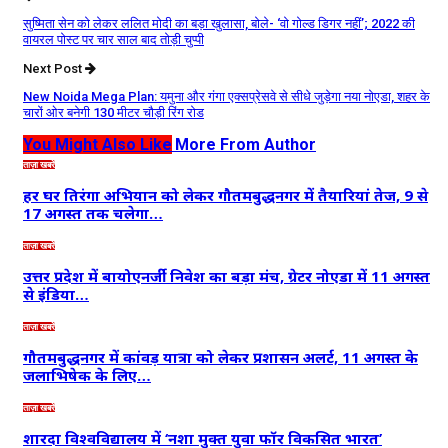
सुष्मिता सेन को लेकर ललित मोदी का बड़ा खुलासा, बोले- ‘वो गोल्ड डिगर नहीं’; 2022 की
वायरल पोस्ट पर चार साल बाद तोड़ी चुप्पी
Next Post
New Noida Mega Plan: यमुना और गंगा एक्सप्रेसवे से सीधे जुड़ेगा नया नोएडा, शहर के
चारों ओर बनेगी 130 मीटर चौड़ी रिंग रोड
You Might Also Like
More From Author
ताज़ा खबरें
हर घर तिरंगा अभियान को लेकर गौतमबुद्धनगर में तैयारियां तेज, 9 से
17 अगस्त तक चलेगा…
ताज़ा खबरें
उत्तर प्रदेश में बायोएनर्जी निवेश का बड़ा मंच, ग्रेटर नोएडा में 11 अगस्त
से इंडिया…
ताज़ा खबरें
गौतमबुद्धनगर में कांवड़ यात्रा को लेकर प्रशासन अलर्ट, 11 अगस्त के
जलाभिषेक के लिए…
ताज़ा खबरें
शारदा विश्वविद्यालय में ‘नशा मुक्त युवा फॉर विकसित भारत’