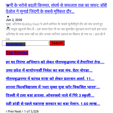
कृषि
पत्नी के भरोसे बदली किस्मत, संघर्ष से सफलता तक का सफर; बॉबी
देओल ने सुनाई जिंदगी के सबसे मुश्किल दौर…
धर्म
Jun 2, 2026
मुंबई: अभिनेता Bobby Deol ने अपने करियर के सबसे चुनौतीपूर्ण दौर को याद करते हुए
विज्ञान तकनीकी
कई भावुक खुलासे किए हैं। एक समय ऐसा भी था जब सुपरहिट शुरुआत करने वाले इस स्टार
अभिनेता के पास काम नहीं था और उनका करियर ठहराव का शिकार हो गया था। हाल ही में
एक…
Read More...
Top Stories
हर घर तिरंगा अभियान को लेकर गौतमबुद्धनगर में तैयारियां तेज,…
उत्तर प्रदेश में बायोएनर्जी निवेश का बड़ा मंच, ग्रेटर नोएडा…
गौतमबुद्धनगर में कांवड़ यात्रा को लेकर प्रशासन अलर्ट, 11…
शारदा विश्वविद्यालय में ‘नशा मुक्त युवा फॉर विकसित भारत’…
दिल्ली में टला बड़ा हादसा, ओवरफ्लो नाले में गिरे 3 स्कूली…
दही हांडी से पहले महाराष्ट्र सरकार का बड़ा ऐलान, 1.60 लाख…
Prev
Next
1 of 5,528