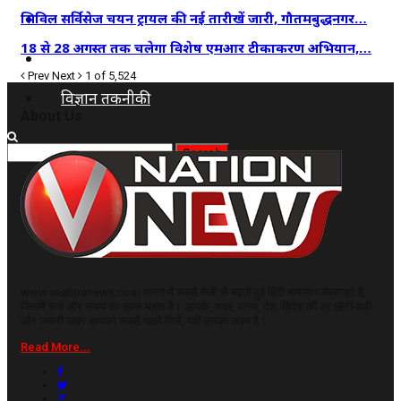
कृषि
सिविल सर्विसेज चयन ट्रायल की नई तारीखें जारी, गौतमबुद्धनगर…
18 से 28 अगस्त तक चलेगा विशेष एमआर टीकाकरण अभियान,…
धर्म
Prev
Next
1 of 5,524
विज्ञान तकनीकी
About Us
www.vnationnews.com भारत में सबसे तेजी से बढ़ती हुई हिंदी समाचार वेबसाइट है,
जिसमें सच और समय का ख़ास महत्व है। आपके, शहर, राज्य, देश, विदेश की हर छोटी-बड़ी
और जरूरी खबर आपको सबसे पहले मिले, यही इसका लक्ष्य है।
Read More...