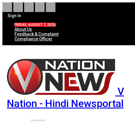
Sign In
FRIDAY, AUGUST 7, 2026
About Us
Feedback & Complaint
Compliance Officer
V
Nation - Hindi Newsportal