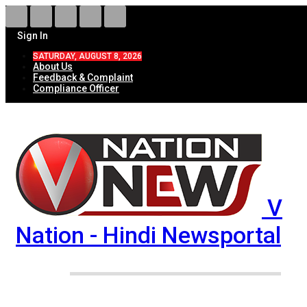
Sign In
SATURDAY, AUGUST 8, 2026
About Us
Feedback & Complaint
Compliance Officer
V
Nation - Hindi Newsportal