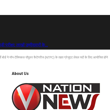
 परीक्षा; लाखों उम्मीदवारों के…
्ती बोर्ड ने नॉन-टेक्निकल पॉपुलर कैटेगरीज (NTPC) के तहत ग्रेजुएट लेवल पदों के लिए आयोजित होने
About Us