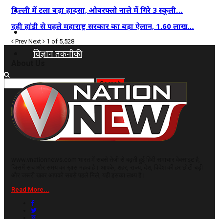
कृषि
दिल्ली में टला बड़ा हादसा, ओवरफ्लो नाले में गिरे 3 स्कूली…
दही हांडी से पहले महाराष्ट्र सरकार का बड़ा ऐलान, 1.60 लाख…
धर्म
Prev
Next
1 of 5,528
विज्ञान तकनीकी
About Us
www.vnationnews.com भारत में सबसे तेजी से बढ़ती हुई हिंदी समाचार वेबसाइट है,
जिसमें सच और समय का ख़ास महत्व है। आपके, शहर, राज्य, देश, विदेश की हर छोटी-बड़ी
और जरूरी खबर आपको सबसे पहले मिले, यही इसका लक्ष्य है।
Read More...