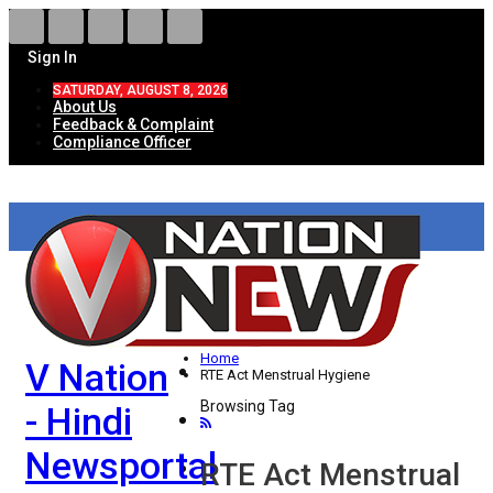
Sign In
SATURDAY, AUGUST 8, 2026
About Us
Feedback & Complaint
Compliance Officer
HOME
ताज़ा खबरें
देश
Home
V Nation
विदेश
RTE Act Menstrual Hygiene
Browsing Tag
- Hindi
राज्य
Newsportal
उत्तर प्रदेश
RTE Act Menstrual