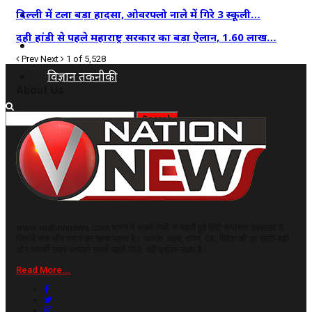
कृषि
दिल्ली में टला बड़ा हादसा, ओवरफ्लो नाले में गिरे 3 स्कूली…
दही हांडी से पहले महाराष्ट्र सरकार का बड़ा ऐलान, 1.60 लाख…
धर्म
Prev
Next
1 of 5,528
विज्ञान तकनीकी
About Us
www.vnationnews.com भारत में सबसे तेजी से बढ़ती हुई हिंदी समाचार वेबसाइट है,
जिसमें सच और समय का ख़ास महत्व है। आपके, शहर, राज्य, देश, विदेश की हर छोटी-बड़ी
और जरूरी खबर आपको सबसे पहले मिले, यही इसका लक्ष्य है।
Read More...