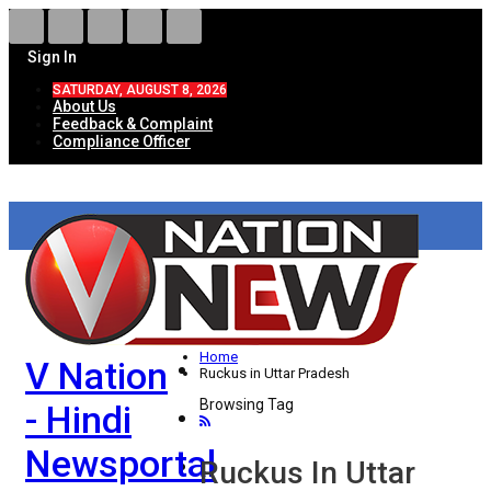
Sign In
SATURDAY, AUGUST 8, 2026
About Us
Feedback & Complaint
Compliance Officer
HOME
ताज़ा खबरें
देश
Home
V Nation
विदेश
Ruckus in Uttar Pradesh
Browsing Tag
- Hindi
राज्य
Newsportal
उत्तर प्रदेश
Ruckus In Uttar