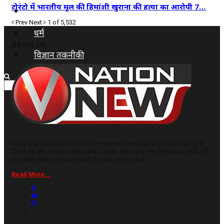
टोरंटो में भारतीय मूल की हिमांशी खुराना की हत्या का आरोपी 7…
कृषि
Prev
Next
1 of 5,532
धर्म
About Us
विज्ञान तकनीकी
www.vnationnews.com भारत में सबसे तेजी से बढ़ती हुई हिंदी समाचार वेबसाइट है,
जिसमें सच और समय का ख़ास महत्व है। आपके, शहर, राज्य, देश, विदेश की हर छोटी-बड़ी
और जरूरी खबर आपको सबसे पहले मिले, यही इसका लक्ष्य है।
Read More...