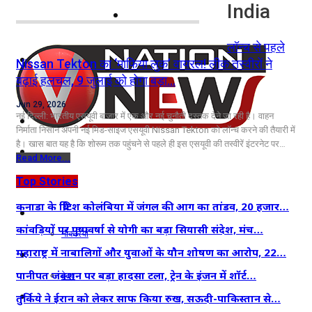
India
नोएडा
लॉन्च से पहले
दिल्ली/NCR
Nissan Tekton का ‘माफिया लुक’ वायरल! लीक तस्वीरों ने
बढ़ाई हलचल, 9 जुलाई को होगा बड़ा…
राजनीति
Jun 29, 2026
नई दिल्ली: भारतीय एसयूवी बाजार में एक और नई चुनौती दस्तक देने जा रही है। वाहन
कारोबार
निर्माता निसान अपनी नई मिड-साइज एसयूवी Nissan Tekton को लॉन्च करने की तैयारी में
है। खास बात यह है कि शोरूम तक पहुंचने से पहले ही इस एसयूवी की तस्वीरें इंटरनेट पर…
खेल
Read More...
मनोरंजन
Top Stories
कनाडा के ब्रिटिश कोलंबिया में जंगल की आग का तांडव, 20 हजार…
शिक्षा
कांवड़ियों पर पुष्पवर्षा से योगी का बड़ा सियासी संदेश, मंच…
नौकरियां
महाराष्ट्र में नाबालिगों और युवाओं के यौन शोषण का आरोप, 22…
जीवन शैली
पानीपत जंक्शन पर बड़ा हादसा टला, ट्रेन के इंजन में शॉर्ट…
हेल्थ
क्राइम
तुर्किये ने ईरान को लेकर साफ किया रुख, सऊदी-पाकिस्तान से…