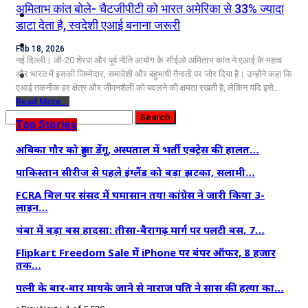
अमिताभ कांत बोले- चैटजीपीटी को भारत अमेरिका से 33% ज्यादा
कृषि
डाटा देता है, स्वदेशी एआई बनाना जरूरी
धर्म
Feb 18, 2026
नई दिल्ली। जी-20 शेरपा और पूर्व नीति आयोग के सीईओ अमिताभ कांत ने एआई के महत्व
विज्ञान तकनीकी
और भारत में इसकी जिम्मेदार, समावेशी और बहुभाषी तैनाती पर जोर दिया है। उन्होंने कहा कि
एआई तकनीक हर क्षेत्र और जीवनशैली को बदलने की क्षमता रखती है, लेकिन यदि इसे…
Read More...
Top Stories
अविका गौर को हुआ डेंगू, अस्पताल में भर्ती एक्ट्रेस की हालत…
पाकिस्तान सीरीज से पहले इंग्लैंड को बड़ा झटका, सलामी…
FCRA बिल पर संसद में घमासान तय! कांग्रेस ने जारी किया 3-
लाइन…
चंबा में बड़ा बस हादसा: तीसा-बैरागढ़ मार्ग पर पलटी बस, 7…
Flipkart Freedom Sale में iPhone पर बंपर ऑफर, 8 हजार
तक…
पत्नी के बार-बार मायके जाने से नाराज पति ने सास की हत्या का…