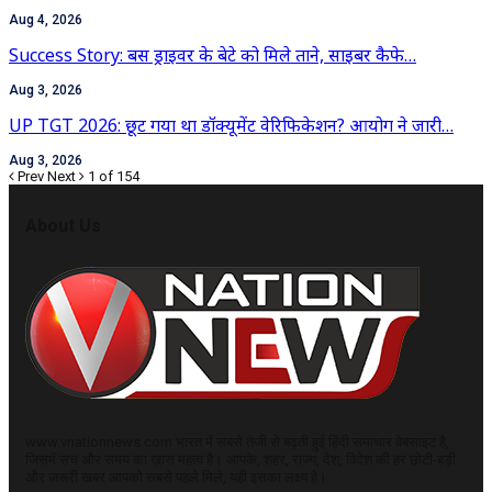
Aug 4, 2026
Success Story: बस ड्राइवर के बेटे को मिले ताने, साइबर कैफे…
Aug 3, 2026
UP TGT 2026: छूट गया था डॉक्यूमेंट वेरिफिकेशन? आयोग ने जारी…
Aug 3, 2026
Prev
Next
1 of 154
About Us
www.vnationnews.com भारत में सबसे तेजी से बढ़ती हुई हिंदी समाचार वेबसाइट है,
जिसमें सच और समय का ख़ास महत्व है। आपके, शहर, राज्य, देश, विदेश की हर छोटी-बड़ी
और जरूरी खबर आपको सबसे पहले मिले, यही इसका लक्ष्य है।