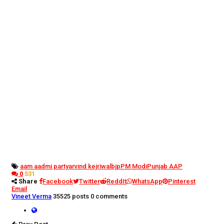
aam aadmi party
arvind kejriwal
bjp
PM Modi
Punjab AAP
0
531
Share
Facebook
Twitter
ReddIt
WhatsApp
Pinterest
Email
Vineet Verma
35525 posts
0 comments