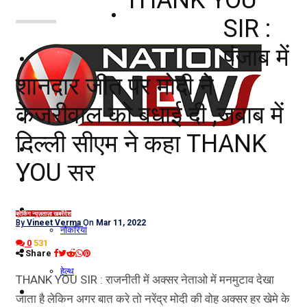
नोएडा
SIR :
पंजाब में
दिल्ली/NCR
शानदार जीत पर मोदी ने
राजनीति
केजरीवाल को बधाई दी ,जबाब में
कारोबार
दिल्ली सीएम ने कहा THANK
खेल
YOU सर
मनोरंजन
शिक्षा
ब्रेकिंग न्यूज़
ताज़ा खबरें
देश
By
Vineet Verma
On
Mar 11, 2022
नौकरियां
0
531
जीवन शैली
Share
हेल्थ
THANK YOU SIR : राजनीती में अक्सर नेताओ में मनमुटाव देखा
क्राइम
जाता है लेकिन अगर बात करे तो नरेंद्र मोदी की वोह अक्सर हर खेमे के