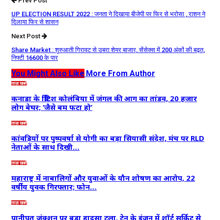
Prev Post
UP ELECTION RESULT 2022 : जनता ने दिखाया बीजेपी पर फिर से भरोसा , राशन ने
दिलाया फिर से शासन
Next Post
Share Market : शुरुआती गिरावट से उबरा शेयर बाजार, सेंसेक्स में 200 अंकों की बढ़त,
निफ्टी 16600 के पार
You Might Also Like
More From Author
ताज़ा खबरें
कनाडा के ब्रिटिश कोलंबिया में जंगल की आग का तांडव, 20 हजार
लोग बेघर; ‘जैसे बम फटा हो’
ताज़ा खबरें
कांवड़ियों पर पुष्पवर्षा से योगी का बड़ा सियासी संदेश, मंच पर RLD
नेताओं के साथ दिखी…
ताज़ा खबरें
महाराष्ट्र में नाबालिगों और युवाओं के यौन शोषण का आरोप, 22
वर्षीय युवक गिरफ्तार; फोन…
ताज़ा खबरें
पानीपत जंक्शन पर बड़ा हादसा टला, ट्रेन के इंजन में शॉर्ट सर्किट से