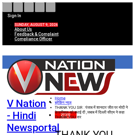
Sign In
SUNDAY, AUGUST 9, 2026
About Us
Feedback & Complaint
Compliance Officer
HOME
ताज़ा खबरें
देश
Home
V Nation
विदेश
ब्रेकिंग न्यूज़
THANK YOU SIR : पंजाब में शानदार जीत पर मोदी ने
- Hindi
केजरीवाल को बधाई दी ,जबाब में दिल्ली सीएम ने कहा
राज्य
THANK YOU सर
Newsportal
उत्तर प्रदेश
THANK YOU