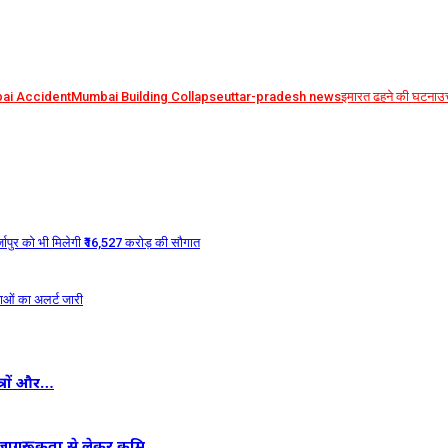
ai Accident
Mumbai Building Collapse
uttar-pradesh news
इमारत ढहने की घटना
उत
्जापुर को भी मिलेगी ₹16,527 करोड़ की सौगात
वाओं का अलर्ट जारी
त्रों और…
न जागरूकता से लेकर कृमि…