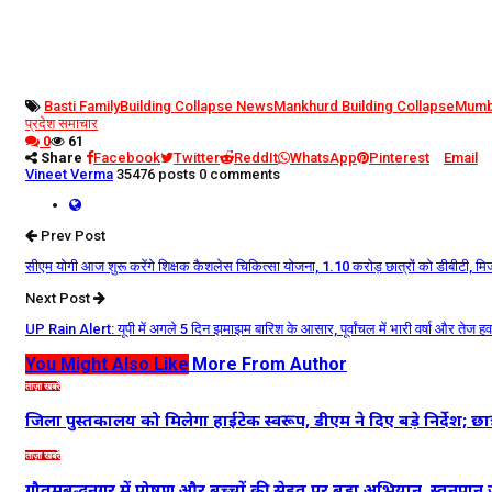
Basti Family
Building Collapse News
Mankhurd Building Collapse
Mumb
प्रदेश समाचार
0
61
Share
Facebook
Twitter
ReddIt
WhatsApp
Pinterest
Email
Vineet Verma
35476 posts
0 comments
Prev Post
सीएम योगी आज शुरू करेंगे शिक्षक कैशलेस चिकित्सा योजना, 1.10 करोड़ छात्रों को डीबीटी, मिर
Next Post
UP Rain Alert: यूपी में अगले 5 दिन झमाझम बारिश के आसार, पूर्वांचल में भारी वर्षा और तेज ह
You Might Also Like
More From Author
ताज़ा खबरें
जिला पुस्तकालय को मिलेगा हाईटेक स्वरूप, डीएम ने दिए बड़े निर्देश; छा
ताज़ा खबरें
गौतमबुद्धनगर में पोषण और बच्चों की सेहत पर बड़ा अभियान, स्तनपा