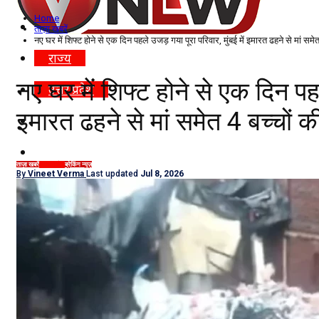
Home
विदेश
ताज़ा खबरें
नए घर में शिफ्ट होने से एक दिन पहले उजड़ गया पूरा परिवार, मुंबई में इमारत ढहने से मां समे
राज्य
नए घर में शिफ्ट होने से एक दिन पहल
उत्तर प्रदेश
इमारत ढहने से मां समेत 4 बच्चों क
नोएडा
दिल्ली/NCR
ताज़ा खबरें
उत्तर प्रदेश
ब्रेकिंग न्यूज़
By
Vineet Verma
Last updated
Jul 8, 2026
राजनीति
कारोबार
खेल
मनोरंजन
शिक्षा