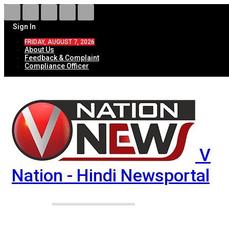
Sign In
FRIDAY, AUGUST 7, 2026
About Us
Feedback & Complaint
Compliance Officer
V
Nation - Hindi Newsportal