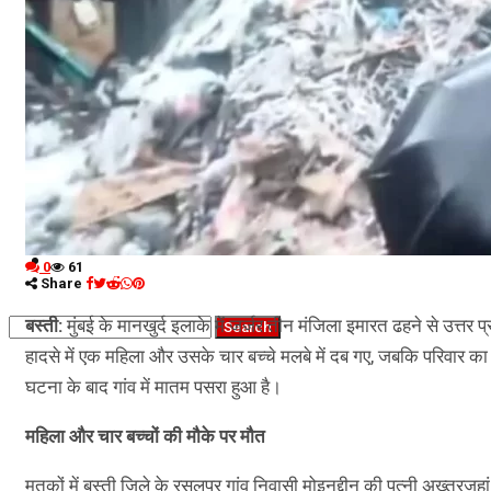
नौकरियां
जीवन शैली
हेल्थ
क्राइम
कृषि
धर्म
विज्ञान तकनीकी
0
61
Share
बस्ती:
मुंबई के मानखुर्द इलाके में जर्जर तीन मंजिला इमारत ढहने से उत्तर 
हादसे में एक महिला और उसके चार बच्चे मलबे में दब गए, जबकि परिवार
घटना के बाद गांव में मातम पसरा हुआ है।
महिला और चार बच्चों की मौके पर मौत
मृतकों में बस्ती जिले के रसूलपुर गांव निवासी मोइनुद्दीन की पत्नी अख्तर