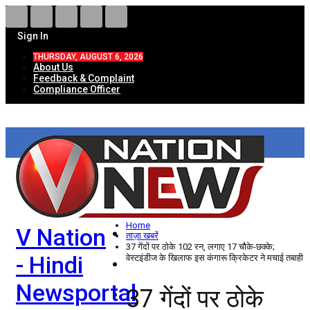
Sign In
THURSDAY, AUGUST 6, 2026
About Us
Feedback & Complaint
Compliance Officer
HOME
ताज़ा खबरें
देश
Home
V Nation
विदेश
ताज़ा खबरें
37 गेंदों पर ठोके 102 रन, लगाए 17 चौके-छक्के;
- Hindi
वेस्टइंडीज के खिलाफ इस कंगारू क्रिकेटर ने मचाई तबाही
राज्य
Newsportal
37 गेंदों पर ठोके
उत्तर प्रदेश