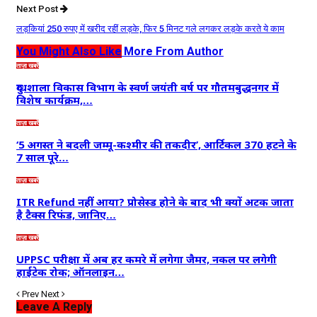
Next Post
लड़कियां 250 रुपए में खरीद रहीं लड़के, फिर 5 मिनट गले लगकर लड़के करते ये काम
You Might Also Like
More From Author
ताज़ा खबरें
दुग्धशाला विकास विभाग के स्वर्ण जयंती वर्ष पर गौतमबुद्धनगर में
विशेष कार्यक्रम,…
ताज़ा खबरें
‘5 अगस्त ने बदली जम्मू-कश्मीर की तकदीर’, आर्टिकल 370 हटने के
7 साल पूरे…
ताज़ा खबरें
ITR Refund नहीं आया? प्रोसेस्ड होने के बाद भी क्यों अटक जाता
है टैक्स रिफंड, जानिए…
ताज़ा खबरें
UPPSC परीक्षा में अब हर कमरे में लगेगा जैमर, नकल पर लगेगी
हाईटेक रोक; ऑनलाइन…
Prev
Next
Leave A Reply