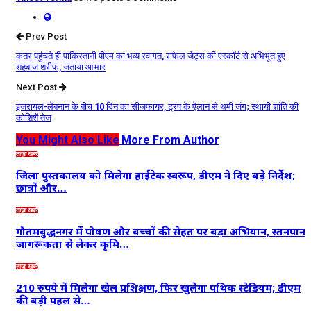
Prev Post
कतर पहुंचते ही पाकिस्तानी पीएम का भव्य स्वागत, राफेल जेट्स की एस्कॉर्ट से अभिभूत हुए
शहबाज शरीफ, जताया आभार
Next Post
इजरायल-लेबनान के बीच 10 दिन का सीजफायर, ट्रंप के ऐलान से थमी जंग; स्थायी शांति की
कोशिशें तेज
You Might Also Like
More From Author
ताज़ा खबरें
जिला पुस्तकालय को मिलेगा हाईटेक स्वरूप, डीएम ने दिए बड़े निर्देश;
छात्रों और…
ताज़ा खबरें
गौतमबुद्धनगर में पोषण और बच्चों की सेहत पर बड़ा अभियान, स्तनपान
जागरूकता से लेकर कृमि…
ताज़ा खबरें
210 रुपये में मिलेगा खेल प्रशिक्षण, फिर खुलेगा पथिक स्टेडियम; डीएम
की बड़ी पहल से…