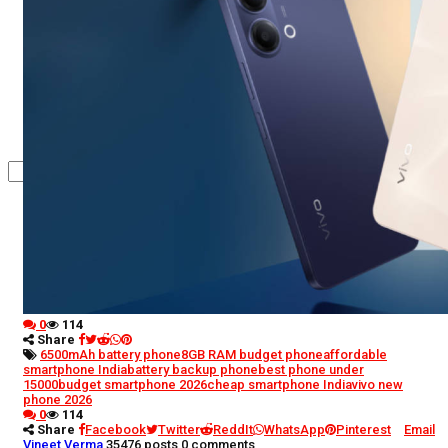
कृषि
धर्म
विज्ञान तकनीकी
0
114
Share
6500mAh battery phone
8GB RAM budget phone
affordable
smartphone India
battery backup phone
best phone under
15000
budget smartphone 2026
cheap smartphone India
vivo new
phone 2026
0
114
Share
Facebook
Twitter
ReddIt
WhatsApp
Pinterest
Email
Vineet Verma
35476 posts
0 comments