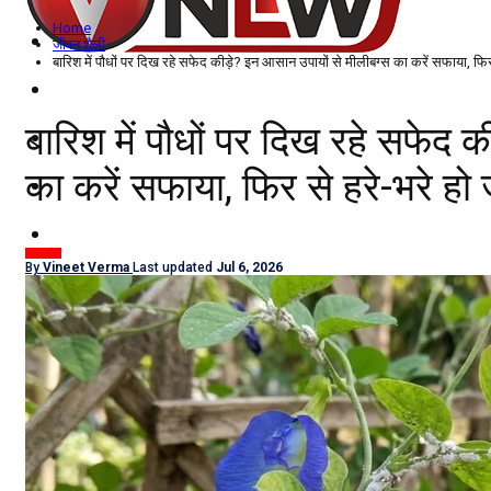
Home
विदेश
जीवन शैली
बारिश में पौधों पर दिख रहे सफेद कीड़े? इन आसान उपायों से मीलीबग्स का करें सफाया, फिर स
राज्य
बारिश में पौधों पर दिख रहे सफेद 
उत्तर प्रदेश
का करें सफाया, फिर से हरे-भरे हो ज
नोएडा
दिल्ली/NCR
जीवन शैली
By
Vineet Verma
Last updated
Jul 6, 2026
राजनीति
कारोबार
खेल
मनोरंजन
शिक्षा