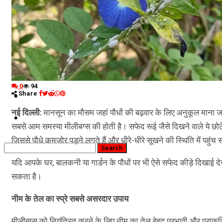
नौकरियां
जीवन शैली
हेल्थ
क्राइम
कृषि
0
94
Share
धर्म
नई दिल्ली:
मानसून का मौसम जहां पौधों की बढ़वार के लिए अनुकूल माना जात
विज्ञान तकनीकी
सबसे आम समस्या मीलीबग्स की होती है। सफेद रूई जैसे दिखने वाले ये छोटे
जिससे पौधे कमजोर पड़ने लगते हैं और धीरे-धीरे सूखने की स्थिति में पहुंच 
यदि आपके घर, बालकनी या गार्डन के पौधों पर भी ऐसे सफेद कीड़े दिखाई 
सकता है।
नीम के तेल का स्प्रे सबसे असरदार उपाय
मीलीबग्स को नियंत्रित करने के लिए नीम का तेल बेहद प्रभावी और प्राकृ