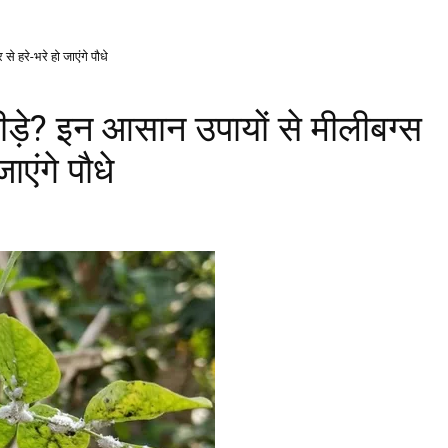
े हरे-भरे हो जाएंगे पौधे
कीड़े? इन आसान उपायों से मीलीबग्स
ाएंगे पौधे