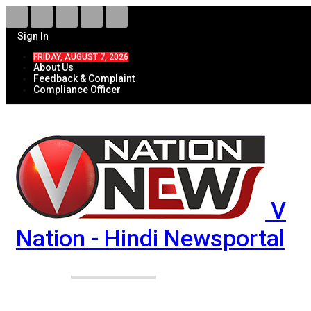
Sign In
FRIDAY, AUGUST 7, 2026
About Us
Feedback & Complaint
Compliance Officer
V
Nation - Hindi Newsportal