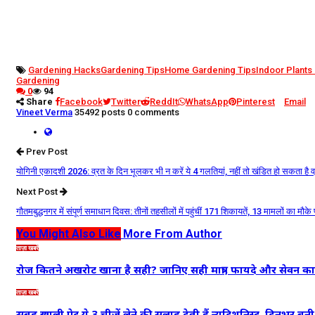
Gardening Hacks
Gardening Tips
Home Gardening Tips
Indoor Plants
Gardening
0
94
Share
Facebook
Twitter
ReddIt
WhatsApp
Pinterest
Email
Vineet Verma
35492 posts
0 comments
Prev Post
योगिनी एकादशी 2026: व्रत के दिन भूलकर भी न करें ये 4 गलतियां, नहीं तो खंडित हो सकता है व
Next Post
गौतमबुद्धनगर में संपूर्ण समाधान दिवस: तीनों तहसीलों में पहुंचीं 171 शिकायतें, 13 मामलों का मौक
You Might Also Like
More From Author
ताज़ा खबरें
रोज कितने अखरोट खाना है सही? जानिए सही मात्रा, फायदे और सेवन क
ताज़ा खबरें
सुबह खाली पेट ये 3 चीजें लेने की सलाह देती हैं न्यूट्रिशनिस्ट, दिनभर 