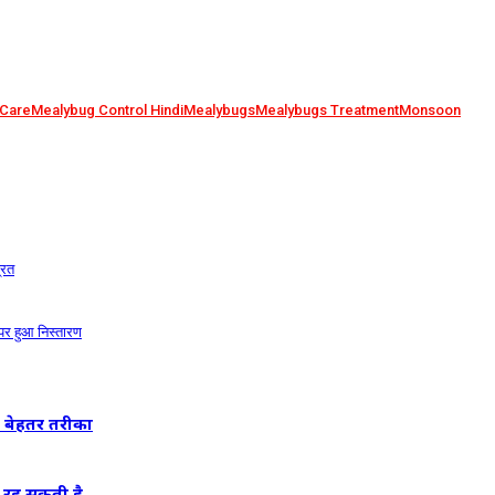
 Care
Mealybug Control Hindi
Mealybugs
Mealybugs Treatment
Monsoon
्रत
े पर हुआ निस्तारण
ा बेहतर तरीका
बनी रह सकती है…