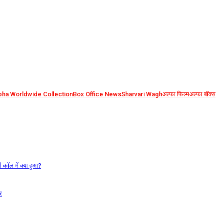
pha Worldwide Collection
Box Office News
Sharvari Wagh
अल्फा फिल्म
अल्फा बॉक्स
 कॉल में क्या हुआ?
र