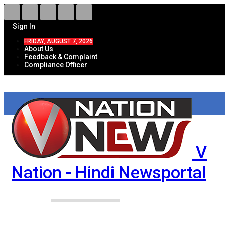
Sign In
FRIDAY, AUGUST 7, 2026
About Us
Feedback & Complaint
Compliance Officer
V
Nation - Hindi Newsportal