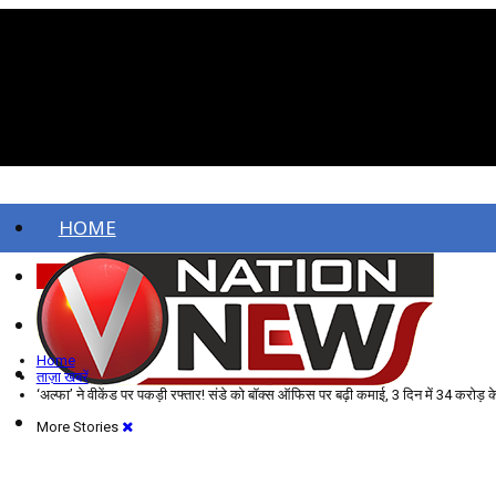
HOME
ताज़ा खबरें
देश
Home
विदेश
ताज़ा खबरें
‘अल्फा’ ने वीकेंड पर पकड़ी रफ्तार! संडे को बॉक्स ऑफिस पर बढ़ी कमाई, 3 दिन में 34 करोड़ के
More Stories