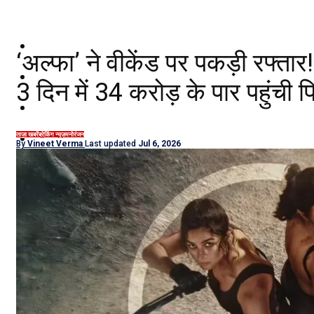
दिल्ली/NCR
‘अल्फा’ ने वीकेंड पर पकड़ी रफ्ता
राजनीति
3 दिन में 34 करोड़ के पार पहुंची फ
कारोबार
खेल
ताज़ा खबरें
ब्रेकिंग न्यूज़
मनोरंजन
By
Vineet Verma
Last updated
Jul 6, 2026
मनोरंजन
शिक्षा
नौकरियां
जीवन शैली
हेल्थ
क्राइम