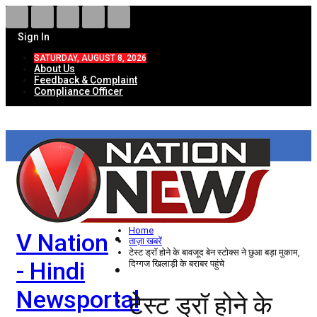
Sign In
SATURDAY, AUGUST 8, 2026
About Us
Feedback & Complaint
Compliance Officer
HOME
ताज़ा खबरें
देश
Home
V Nation
विदेश
ताज़ा खबरें
टेस्ट ड्रॉ होने के बावजूद बेन स्टोक्स ने छुआ बड़ा मुकाम,
- Hindi
दिग्गज खिलाड़ी के बराबर पहुंचे
राज्य
Newsportal
टेस्ट ड्रॉ होने के
उत्तर प्रदेश