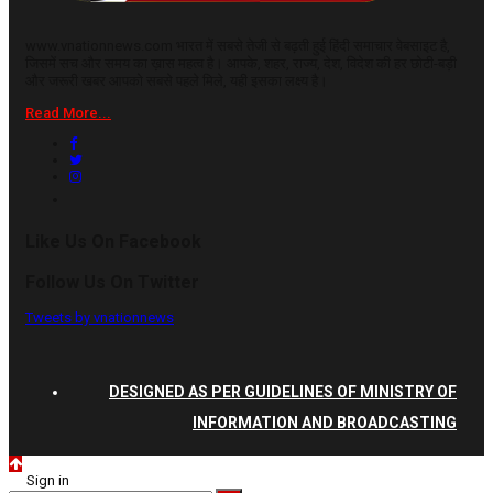
www.vnationnews.com भारत में सबसे तेजी से बढ़ती हुई हिंदी समाचार वेबसाइट है,
जिसमें सच और समय का ख़ास महत्व है। आपके, शहर, राज्य, देश, विदेश की हर छोटी-बड़ी
और जरूरी खबर आपको सबसे पहले मिले, यही इसका लक्ष्य है।
Read More...
Like Us On Facebook
Follow Us On Twitter
Tweets by vnationnews
DESIGNED AS PER GUIDELINES OF MINISTRY OF
INFORMATION AND BROADCASTING
Sign in