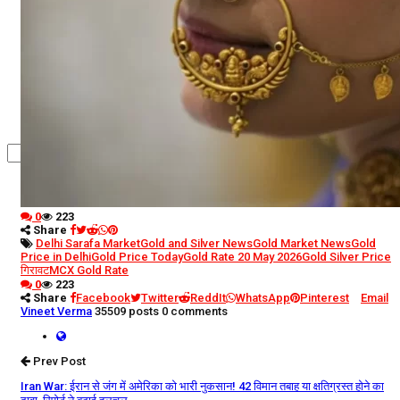
कृषि
धर्म
विज्ञान तकनीकी
0
223
Share
Delhi Sarafa Market
Gold and Silver News
Gold Market News
Gold
Price in Delhi
Gold Price Today
Gold Rate 20 May 2026
Gold Silver Price
गिरावट
MCX Gold Rate
0
223
Share
Facebook
Twitter
ReddIt
WhatsApp
Pinterest
Email
Vineet Verma
35509 posts
0 comments
Prev Post
Iran War: ईरान से जंग में अमेरिका को भारी नुकसान! 42 विमान तबाह या क्षतिग्रस्त होने का