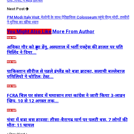
दावा, रिपोर्ट ने बढ़ाई हलचल
Next Post
PM Modi Italy Visit: मेलोनी के साथ ऐतिहासिक Colosseum पहुंचे पीएम मोदी, तस्वीरों
ने दुनिया का खींचा ध्यान
You Might Also Like
More From Author
ताज़ा खबरें
अविका गौर को हुआ डेंगू, अस्पताल में भर्ती एक्ट्रेस की हालत पर पति
मिलिंद ने दिया…
ताज़ा खबरें
पाकिस्तान सीरीज से पहले इंग्लैंड को बड़ा झटका, सलामी बल्लेबाज
एमिलियो गे चोटिल; टेस्ट…
ताज़ा खबरें
FCRA बिल पर संसद में घमासान तय! कांग्रेस ने जारी किया 3-लाइन
व्हिप, 10 से 12 अगस्त तक…
ताज़ा खबरें
चंबा में बड़ा बस हादसा: तीसा-बैरागढ़ मार्ग पर पलटी बस, 7 लोगों की
मौत; 11 घायल