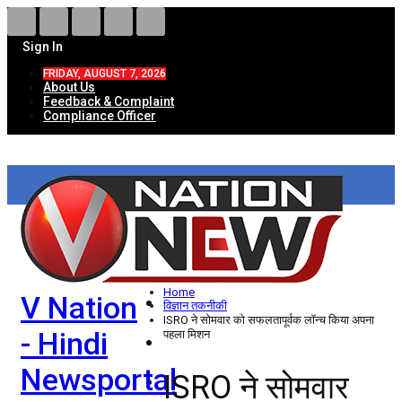
Sign In
FRIDAY, AUGUST 7, 2026
About Us
Feedback & Complaint
Compliance Officer
HOME
ताज़ा खबरें
देश
Home
V Nation
विदेश
विज्ञान तकनीकी
ISRO ने सोमवार को सफलतापूर्वक लॉन्च किया अपना
- Hindi
पहला मिशन
राज्य
Newsportal
ISRO ने सोमवार
उत्तर प्रदेश