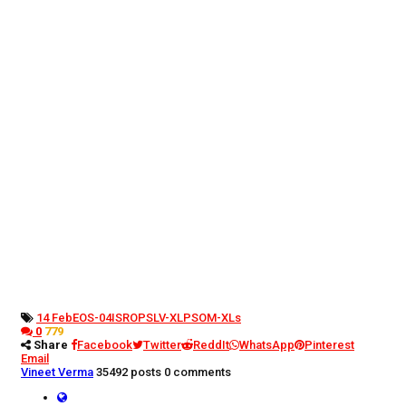
14 Feb
EOS-04
ISRO
PSLV-XL
PSOM-XLs
0
779
Share
Facebook
Twitter
ReddIt
WhatsApp
Pinterest
Email
Vineet Verma
35492 posts
0 comments