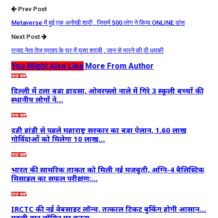
Prev Post
Metaverse में हुई एक अनोखी शादी , जिसमें 500 लोग ने किया ONLINE डांस
Next Post
राजद नेता तेज प्रताप के घर में घुसा शराबी , जान से मारने की दी धमकी
You Might Also Like
More From Author
ताज़ा खबरें
दिल्ली में टला बड़ा हादसा, ओवरफ्लो नाले में गिरे 3 स्कूली बच्चों की
स्थानीय लोगों ने…
ताज़ा खबरें
दही हांडी से पहले महाराष्ट्र सरकार का बड़ा ऐलान, 1.60 लाख
गोविंदाओं को मिलेगा 10 लाख…
ताज़ा खबरें
भारत की सामरिक ताकत को मिली नई मजबूती, अग्नि-4 बैलिस्टिक
मिसाइल का सफल परीक्षण;…
ताज़ा खबरें
IRCTC की नई वेबसाइट लॉन्च, तत्काल टिकट बुकिंग होगी आसान…
पहली बार लॉगिन पर करना…