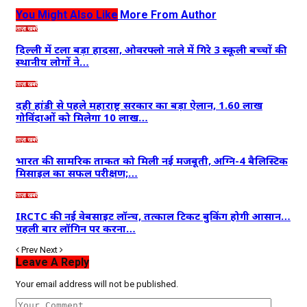
You Might Also Like
More From Author
ताज़ा खबरें
दिल्ली में टला बड़ा हादसा, ओवरफ्लो नाले में गिरे 3 स्कूली बच्चों की
स्थानीय लोगों ने…
ताज़ा खबरें
दही हांडी से पहले महाराष्ट्र सरकार का बड़ा ऐलान, 1.60 लाख
गोविंदाओं को मिलेगा 10 लाख…
ताज़ा खबरें
भारत की सामरिक ताकत को मिली नई मजबूती, अग्नि-4 बैलिस्टिक
मिसाइल का सफल परीक्षण;…
ताज़ा खबरें
IRCTC की नई वेबसाइट लॉन्च, तत्काल टिकट बुकिंग होगी आसान…
पहली बार लॉगिन पर करना…
Prev
Next
Leave A Reply
Your email address will not be published.