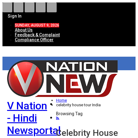
Sign In
SUNDAY, AUGUST 9, 2026
About Us
Feedback & Complaint
Compliance Officer
HOME
ताज़ा खबरें
देश
Home
V Nation
विदेश
celebrity house tour India
Browsing Tag
- Hindi
राज्य
Newsportal
उत्तर प्रदेश
Celebrity House