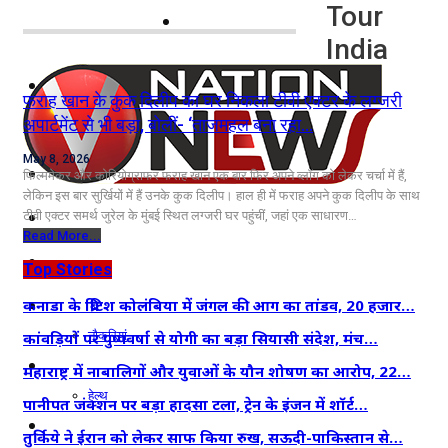
Tour
नोएडा
India
दिल्ली/NCR
फराह खान के कुक दिलीप का घर निकला टीवी एक्टर के लग्जरी
अपार्टमेंट से भी बड़ा, बोलीं- ‘ताजमहल बना रहा…
राजनीति
May 8, 2026
कारोबार
फिल्ममेकर और कोरियोग्राफर फराह खान एक बार फिर अपने व्लॉग को लेकर चर्चा में हैं,
लेकिन इस बार सुर्खियों में हैं उनके कुक दिलीप। हाल ही में फराह अपने कुक दिलीप के साथ
खेल
टीवी एक्टर समर्थ जुरेल के मुंबई स्थित लग्जरी घर पहुंचीं, जहां एक साधारण…
Read More...
मनोरंजन
Top Stories
शिक्षा
कनाडा के ब्रिटिश कोलंबिया में जंगल की आग का तांडव, 20 हजार…
नौकरियां
कांवड़ियों पर पुष्पवर्षा से योगी का बड़ा सियासी संदेश, मंच…
जीवन शैली
महाराष्ट्र में नाबालिगों और युवाओं के यौन शोषण का आरोप, 22…
हेल्थ
पानीपत जंक्शन पर बड़ा हादसा टला, ट्रेन के इंजन में शॉर्ट…
क्राइम
तुर्किये ने ईरान को लेकर साफ किया रुख, सऊदी-पाकिस्तान से…