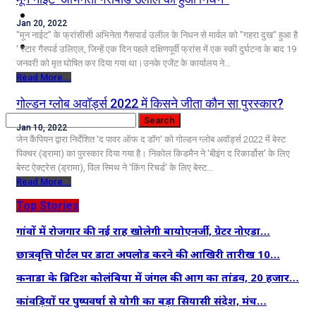
कृषि
Jan 20, 2022
"मून नाईट" के फ्रांसीसी अभिनेता गैसपार्ड उलील के निधन से मार्वल को "गहरा दुख" हुआ है
धर्म
' स्टार गैस्पर्ड उलिएल, जिन्हें एक दिन पहले दक्षिणपूर्वी फ्रांस में एक स्की दुर्घटना के बाद 19
जनवरी को मृत घोषित कर दिया गया था।उनके एजेंट के कार्यालय ने…
विज्ञान तकनीकी
Read More...
गोल्डन ग्लोब अवॉर्ड्स 2022 में किसने जीता कौन सा पुरस्कार?
Jan 10, 2022
जेन कैंपियन द्वारा निर्देशित 'द पावर ऑफ द डॉग' को गोल्डन ग्लोब अवॉर्ड्स 2022 में बेस्ट
पिक्चर (ड्रामा) का पुरस्कार दिया गया है। निकोल किडमैन ने 'बीइंग द रिकार्डोस' के लिए
बेस्ट ऐक्ट्रेस (ड्रामा), विल स्मिथ ने 'किंग रिचर्ड' के लिए बेस्ट…
Read More...
Top Stories
गांवों में रोजगार की नई राह खोलेगी बायोएनर्जी, ग्रेटर नोएडा…
छात्रवृत्ति पोर्टल पर डाटा अपलोड करने की आखिरी तारीख 10…
कनाडा के ब्रिटिश कोलंबिया में जंगल की आग का तांडव, 20 हजार…
कांवड़ियों पर पुष्पवर्षा से योगी का बड़ा सियासी संदेश, मंच…