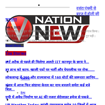
नोएडा
वसंत पंचमी से
ब्रज में होली की
शुरुआत
दिल्ली/NCR
Feb 5, 2022
राजनीति
वसंत पंचमी पर ठाकुर जी बांकेबिहारी ने भक्तों संग होली खेल ब्रज में होली का आगाज किया।
मंदिर में श्रृंगार आरती के समय शुरू हुई होली का आनंद लेने को भक्तों की भीड़ टूट पड़ी।
कारोबार
मंदिर प्रबंधन की कोविड गाइड लाइन की जमकर धज्जियां उड़ती रहीं। भक्तों…
Read More...
खेल
Top Stories
मनोरंजन
हार्ट अटैक से पहले ही मिलेगा अलर्ट! IIT कानपुर के छात्र ने…
हर हाथ को काम, खाली पदों पर भर्ती और पेपरलीक पर रोक……
शिक्षा
लोकसभा में 360 और राज्यसभा में 160 वोटों की जरूरत! जानिए…
नौकरियां
संसद में आज फिर संग्राम! केरल का नाम बदलने समेत कई बड़े
जीवन शैली
बिल…
हेल्थ
यूपी में अवैध निर्माण पर AI की नजर! सेटेलाइट इमेज से पकड़े…
क्राइम
UP Weather Today: झांसी-प्रयागराज समेत 10 जिलों में आज