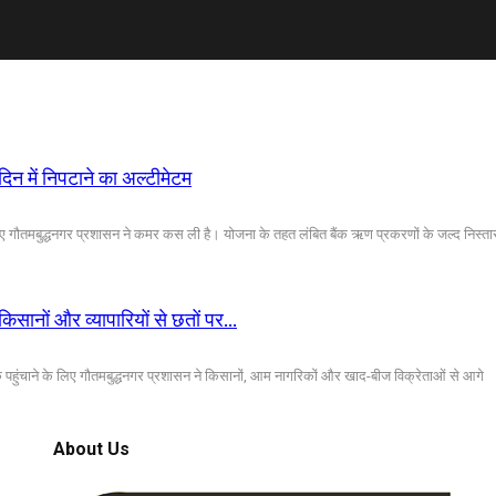
न में निपटाने का अल्टीमेटम
े लिए गौतमबुद्धनगर प्रशासन ने कमर कस ली है। योजना के तहत लंबित बैंक ऋण प्रकरणों के जल्द निस्त
िसानों और व्यापारियों से छतों पर…
क पहुंचाने के लिए गौतमबुद्धनगर प्रशासन ने किसानों, आम नागरिकों और खाद-बीज विक्रेताओं से आगे
About Us