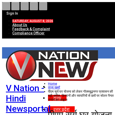
Sign In
SATURDAY, AUGUST 8, 2026
About Us
Feedback & Complaint
Compliance Officer
HOME
ताज़ा खबरें
देश
Home
V Nation -
विदेश
ताज़ा खबरें
पीएम सूर्य घर योजना को लेकर गौतमबुद्धनगर प्रशासन की
Hindi
बड़ी अपील, किसानों और व्यापारियों से छतों पर सोलर पैनल
राज्य
लगाने का आह्वान
Newsportal
उत्तर प्रदेश
पीएम सूर्य घर योजना