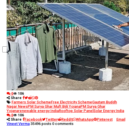
कृषि
धर्म
विज्ञान तकनीकी
0
106
Share
Farmers Solar Scheme
Free Electricity Scheme
Gautam Buddh
Nagar News
PM Surya Ghar Muft Bijli Yojana
PM Surya Ghar
Yojana
renewable energy India
Rooftop Solar Panel
Solar Energy India
0
106
Share
Facebook
Twitter
ReddIt
WhatsApp
Pinterest
Email
Vineet Verma
35496 posts
0 comments