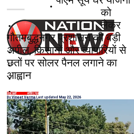
नोएडा
को
लेकर
दिल्ली/NCR
गौतमबुद्धनगर प्रशासन की बड़ी
राजनीति
अपील, किसानों और व्यापारियों से
कारोबार
छतों पर सोलर पैनल लगाने का
खेल
आह्वान
मनोरंजन
शिक्षा
ताज़ा खबरें
उत्तर प्रदेश
ब्रेकिंग न्यूज़
By
Vineet Verma
Last updated
May 22, 2026
नौकरियां
जीवन शैली
हेल्थ
क्राइम