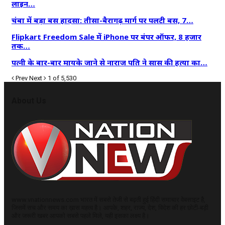
लाइन…
चंबा में बड़ा बस हादसा: तीसा-बैरागढ़ मार्ग पर पलटी बस, 7…
Flipkart Freedom Sale में iPhone पर बंपर ऑफर, 8 हजार
तक…
पत्नी के बार-बार मायके जाने से नाराज पति ने सास की हत्या का…
Prev
Next
1 of 5,530
About Us
www.vnationnews.com भारत में सबसे तेजी से बढ़ती हुई हिंदी समाचार वेबसाइट है,
जिसमें सच और समय का ख़ास महत्व है। आपके, शहर, राज्य, देश, विदेश की हर छोटी-बड़ी
और जरूरी खबर आपको सबसे पहले मिले, यही इसका लक्ष्य है।