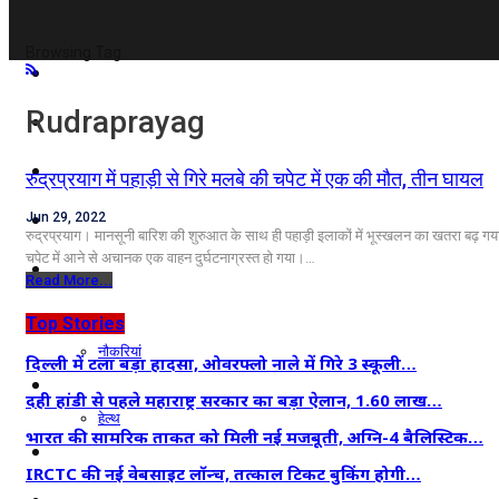
Browsing Tag
दिल्ली/NCR
Rudraprayag
राजनीति
कारोबार
रुद्रप्रयाग में पहाड़ी से गिरे मलबे की चपेट में एक की मौत, तीन घायल
खेल
Jun 29, 2022
रुद्रप्रयाग। मानसूनी बारिश की शुरुआत के साथ ही पहाड़ी इलाकों में भूस्खलन का खतरा बढ़ गया 
चपेट में आने से अचानक एक वाहन दुर्घटनाग्रस्त हो गया।…
मनोरंजन
Read More...
शिक्षा
Top Stories
नौकरियां
दिल्ली में टला बड़ा हादसा, ओवरफ्लो नाले में गिरे 3 स्कूली…
जीवन शैली
दही हांडी से पहले महाराष्ट्र सरकार का बड़ा ऐलान, 1.60 लाख…
हेल्थ
भारत की सामरिक ताकत को मिली नई मजबूती, अग्नि-4 बैलिस्टिक…
क्राइम
IRCTC की नई वेबसाइट लॉन्च, तत्काल टिकट बुकिंग होगी…