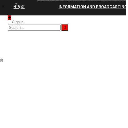
नोएडा
INFORMATION AND BROADCASTING
Sign in
 की