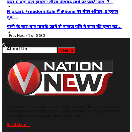
चंबा में बड़ा बस हादसा: तीसा-बैरागढ़ मार्ग पर पलटी बस, 7…
कृषि
Flipkart Freedom Sale में iPhone पर बंपर ऑफर, 8 हजार
तक…
धर्म
पत्नी के बार-बार मायके जाने से नाराज पति ने सास की हत्या का…
विज्ञान तकनीकी
Prev
Next
1 of 5,530
About Us
www.vnationnews.com भारत में सबसे तेजी से बढ़ती हुई हिंदी समाचार वेबसाइट है,
जिसमें सच और समय का ख़ास महत्व है। आपके, शहर, राज्य, देश, विदेश की हर छोटी-बड़ी
और जरूरी खबर आपको सबसे पहले मिले, यही इसका लक्ष्य है।
Read More...