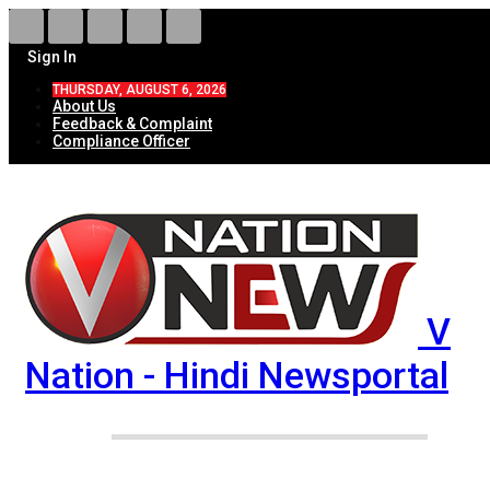
Sign In
THURSDAY, AUGUST 6, 2026
About Us
Feedback & Complaint
Compliance Officer
V
Nation - Hindi Newsportal