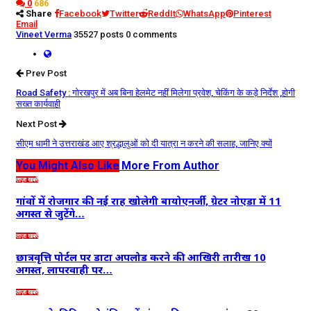
0
686
Share
Facebook
Twitter
ReddIt
WhatsApp
Pinterest
Email
Vineet Verma
35527 posts
0 comments
Prev Post
Road Safety : गोरखपुर में अब बिना हेलमेट नहीं मिलेगा प्रवेश, चेकिंग के कड़े निर्देश ,होगी
सख्त कार्यवाही
Next Post
सीएम धामी ने उत्तराखंड आए श्रद्धालुओं को दी यात्रा न करने की सलाह, जानिए क्यों
You Might Also Like
More From Author
ताज़ा खबरें
गांवों में रोजगार की नई राह खोलेगी बायोएनर्जी, ग्रेटर नोएडा में 11
अगस्त से जुटेंगे…
ताज़ा खबरें
छात्रवृत्ति पोर्टल पर डाटा अपलोड करने की आखिरी तारीख 10
अगस्त, लापरवाही पर…
ताज़ा खबरें