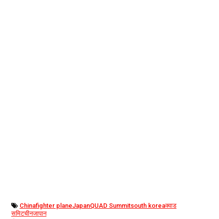
China
fighter plane
Japan
QUAD Summit
south korea
क्वाड
समिट
चीन
जापान