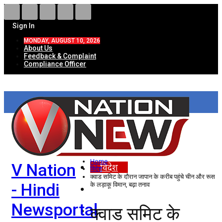
Sign In
MONDAY, AUGUST 10, 2026
About Us
Feedback & Complaint
Compliance Officer
HOME
ताज़ा खबरें
देश
Home
V Nation
विदेश
विदेश
क्वाड समिट के दौरान जापान के करीब पहुंचे चीन और रूस
- Hindi
के लड़ाकू विमान, बढ़ा तनाव
राज्य
Newsportal
क्वाड समिट के
उत्तर प्रदेश